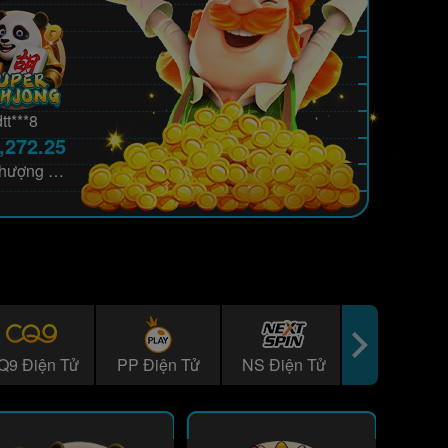
dtt***8
mac***6
luc***7
mik***m
,272.25
475,500.55
344,550.85
633,425.69
Mạt Chượng Siêu Đẳng
Thành Phố Vàng 4
Siêu Nhà vua
Thành phố vàng Maya 3
Q9 Điện Tử
PP Điện Tử
NS Điện Tử
PS Điện T