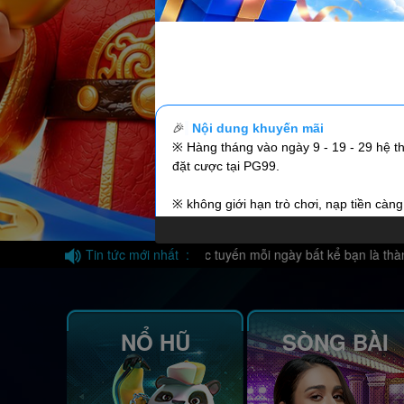
có! ! !
💡💡💡Lưu ý: Nếu việ
tuyến 24/7 để xác nhậ
không bị chậm trễ!
🎉
Nội dung khuyến mãi
※ Hàng tháng vào ngày 9 - 19 - 29 hệ t
đặt cược tại PG99.
※
không giới hạn trò chơi, nạp tiền càn
※
PG99 kính chúc quý hội viên luôn vui 
ăng nhập trực tuyến mỗi ngày bất kể bạn là thành viên mới hay là thành
Tin tức mới nhất
đã luôn ủng hộ và tin tưởng.
🎁
Phương thức nhận thưởng:
Ngày 9 - 19 - 29 hàng tháng, sau
14 
NỔ HŨ
SÒNG BÀI
nhập tài khoản để
nhận bao lì xì
.