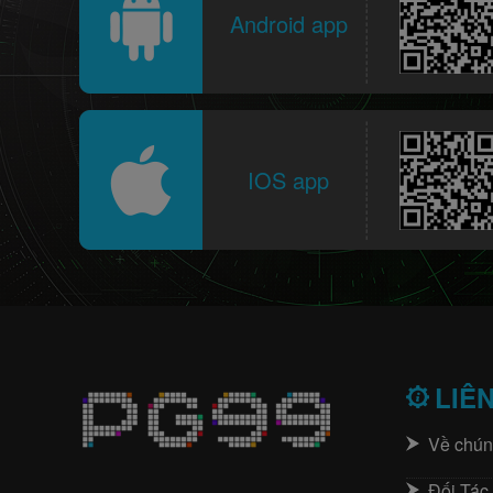
Android app
IOS app
LIÊ
Về chún
Đối Tác