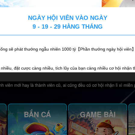
c rút tiền của bạn không thành công tại PG99, vui lòng liên hệ bộ phận chăm
NGÀY HỘI VIÊN VÀO NGÀY
n tên liên kết và thông tin thẻ ngân hàng của bạn đã chính xác hay chưa, để 
9 - 19 - 29 HÀNG THÁNG
hống sẽ phát thưởng ngẫu nhiên 1000 tỷ【Phần thưởng ngày hội viên】đến
Đóng
g nhiều, đặt cược càng nhiều, tích lũy của bạn càng nhiều cơ hội nhận t
vẻ hạnh phúc, phát tài, phát lộc, tiền vào như nước.Thay lời cảm ơn c
<
>
 viên cũ, ai cũng đều có cơ hội nhận lì xì miễn phí, số lượng bao lì x
giờ (giờ Việt Nam)
hệ thống sẽ tiến hành phát thưởng, thành viên phù h
BẮN CÁ
GAME BÀI