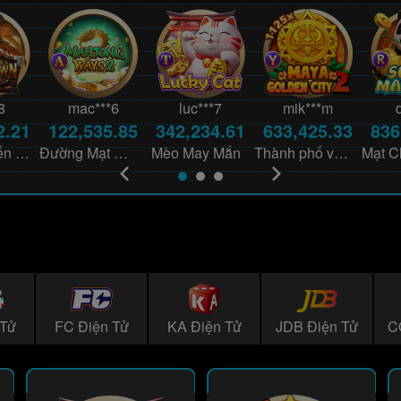
8
mac***6
luc***7
mik***m
2.21
122,535.85
342,234.61
633,425.33
836
Quyết Chiến Tiền Thưởng
Đường Mạt Chược 2
Mèo May Mắn
Thành phố vàng Maya 2
 Tử
FC Điện Tử
KA Điện Tử
JDB Điện Tử
C