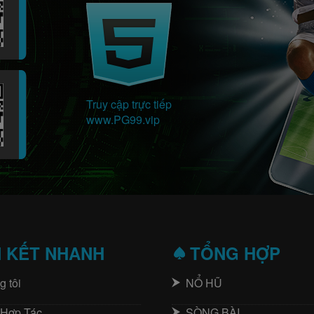
Truy cập trực tiếp
www.PG99.vip
N KẾT NHANH
TỔNG HỢP
g tôi
NỔ HŨ
 Hợp Tác
SÒNG BÀI