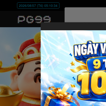
2026/08/07 (T6) 05:10:36
TRANG CHỦ
👉👉Link mới nhất: 
🧧Đăng nhập trực tuyế
miễn phí, số lượng b
🧧Tiền Thưởng Bí Ẩn 
14: 00 Ngày 9-19-29 h
giá trị hàng nghìn tỷ 
👑Hợp tác chính thức
chất lượng trò chơi v
lượng hơn để mang lại
👑PG99 tuân thủ triết
chất lượng sản phẩm 
👑PG99 là nền tảng gi
trở thành sân chơi yê